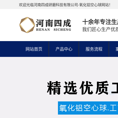
欢迎光临河南四成研磨科技有限公司-氧化铝空心球网站！
十余年专注生
我们匠心生产优
网站首页
产品中心
服务流程