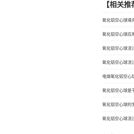
【相关推
氧化铝空心球填
氧化铝空心球应
氧化铝空心球浇
氧化铝空心球浇
电熔氧化铝空心
氧化铝空心球是
氧化铝空心球的
氧化铝空心球浇