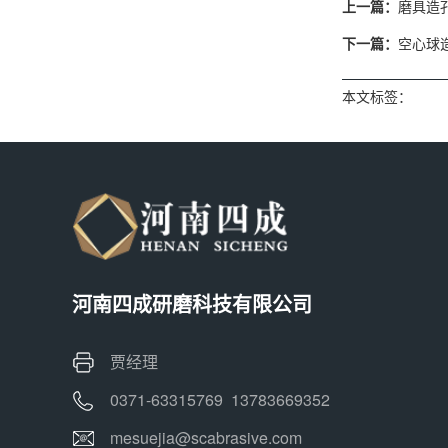
上一篇：
磨具造孔
下一篇：
空心球
本文标签：
河南四成研磨科技有限公司
贾经理
0371-63315769 13783669352
mesuejia@scabrasive.com