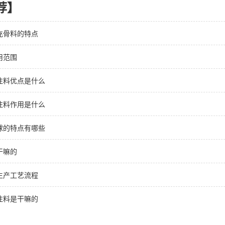
荐】
充骨料的特点
用范围
注料优点是什么
注料作用是什么
球的特点有哪些
干嘛的
生产工艺流程
注料是干嘛的