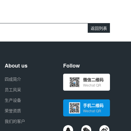
返回列表
About us
Follow
四成简介
微信二维码
Wechat QR
员工风采
生产设备
手机二维码
荣誉资质
Wechat QR
我们的客户