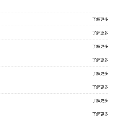
了解更多
了解更多
了解更多
了解更多
了解更多
了解更多
了解更多
了解更多