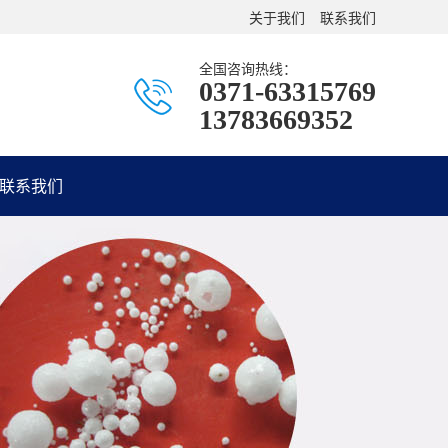
关于我们
联系我们
全国咨询热线：
0371-63315769
13783669352
联系我们