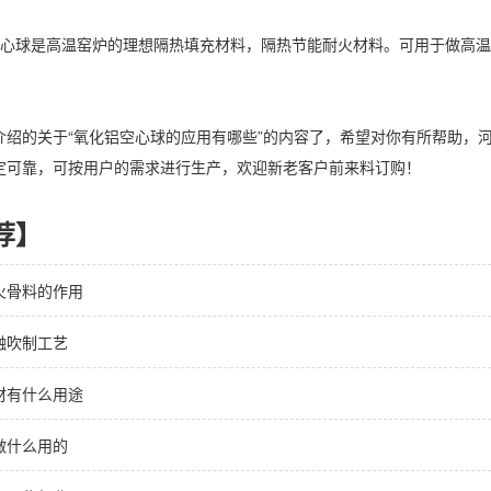
球是高温窑炉的理想隔热填充材料，隔热节能耐火材料。可用于做高温
的关于“氧化铝空心球的应用有哪些”的内容了，希望对你有所帮助，
定可靠，可按用户的需求进行生产，欢迎新老客户前来料订购！
荐】
火骨料的作用
融吹制工艺
材有什么用途
做什么用的