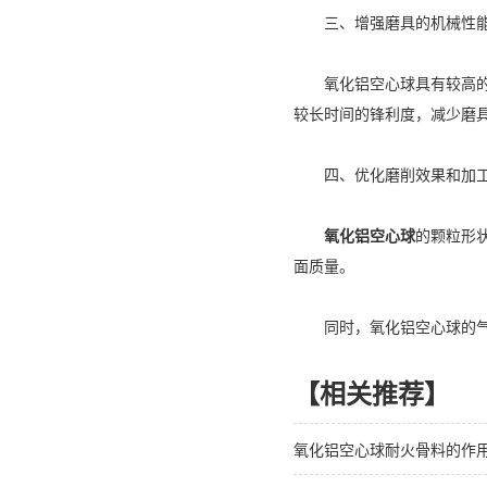
三、增强磨具的机械性能
氧化铝空心球具有较高的硬
较长时间的锋利度，减少磨
四、优化磨削效果和加工
氧化铝空心球
的颗粒形
面质量。
同时，氧化铝空心球的气孔
【相关推荐】
氧化铝空心球耐火骨料的作