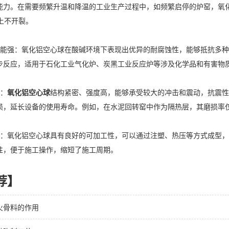
能力。在需要频繁升温和降温的工业生产过程中，如频繁启停的炉窑，氧
上不开裂。
强：氧化铝空心球在酸碱环境下表现出优异的耐腐蚀性，能够抵抗多种
步反应，适用于石化工业气化炉、炭黑工业反应炉等涉及化学品和有害物
：
氧化铝空心球
结构紧密、强度高，能够承受较大的冲击和震动，抗震性
损，延长设备的使用寿命。例如，在水泥回转窑中作为隔热层，其磨损率仅
氧化铝空心球具有良好的可加工性，可以通过注塑、热压等方式成型，
性，便于施工操作，缩短了施工周期。
荐】
火骨料的作用