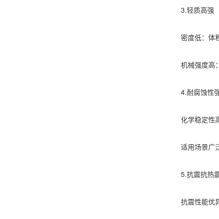
3.轻质高强
密度低：体积密
机械强度高：强
4.耐腐蚀性
化学稳定性高：
适用场景广泛：
5.抗震抗热震
抗震性能优异：