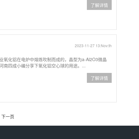
了解详情
2023-11-27 13:Nov:th
氧化铝在电炉中熔炼吹制而成的，晶型为a-Al2O3微晶
南四成小编分享下氧化铝空心球的用途。...
了解详情
下一页