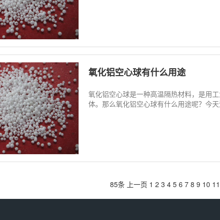
氧化铝空心球有什么用途
氧化铝空心球是一种高温隔热材料，是用工业
体。那么氧化铝空心球有什么用途呢？今天河
85条
上一页
1
2
3
4
5
6
7
8
9
10
11