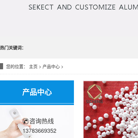
热门关键词：
您的位置：
主页
>
产品中心
>
产品中心
咨询热线
13783669352