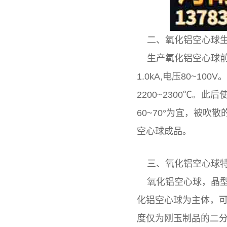
二、氧化铝空心球生
生产氧化铝空心球前
1.0kA,电压80~
2200~2300℃
60~70°为宜，被
空心球成品。
三、氧化铝空心球特
氧化铝空心球，晶型为
化铝空心球为主体，可
度仅为刚玉制品的
二