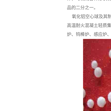
品的二分之一。
氧化铝空心球及其制
高温耐火混凝土轻质集
炉、钨棒炉、感应炉