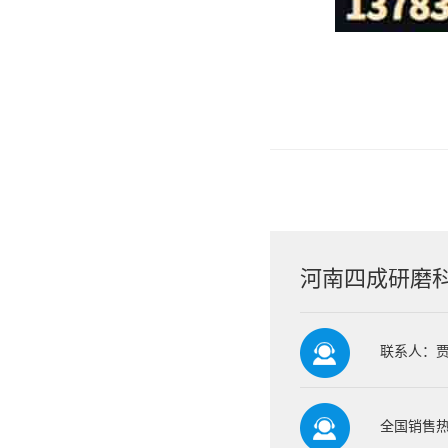
河南四成研磨
联系人：
全国销售热线