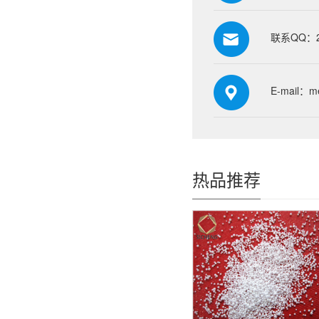
联系QQ：23
E-mail：me
热品推荐