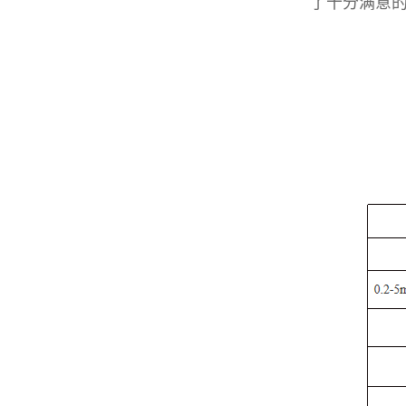
了十分满意