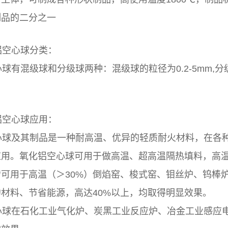
制品的
二分之一
空心球分类：
混级球和分级球两种：混级球的粒径为0.2-5mm,分级球的粒径
空心球应用：
球及其制品是一种耐高温、优异的轻质耐火材料，在各种气
应用。氧化铝空心球可用于做高温、超高温隔热填料，高
可用于高温（＞30%）倒焰窑、梭式窑、钼丝炉、钨棒
材料、节省能源，高达40%以上，均取得明显效果。
球在石化工业气化炉、炭黑工业反应炉、冶金工业感应电