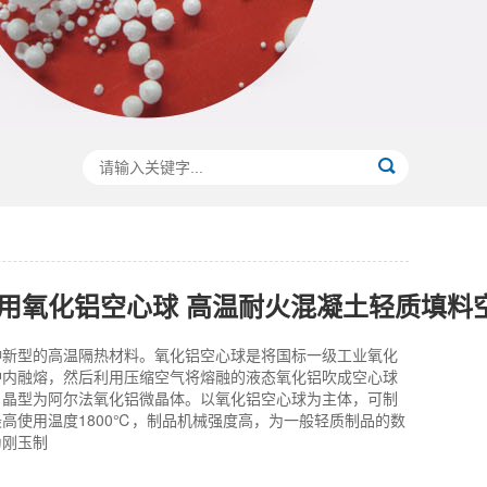
用氧化铝空心球 高温耐火混凝土轻质填料
种新型的高温隔热材料。氧化铝空心球是将国标一级工业氧化
炉内融熔，然后利用压缩空气将熔融的液态氧化铝吹成空心球
，晶型为阿尔法氧化铝微晶体。以氧化铝空心球为主体，可制
高使用温度1800℃，制品机械强度高，为一般轻质制品的数
为刚玉制