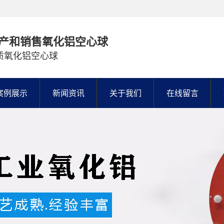
产和销售氧化铝空心球
质氧化铝空心球
案例展示
新闻资讯
关于我们
在线留言