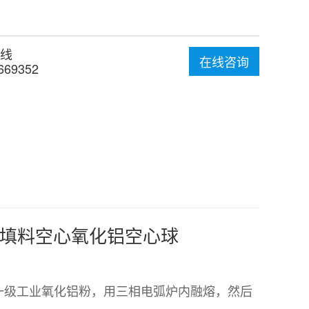
线
在线咨询
669352
填料空心氧化铝空心球
级工业氧化铝粉，用三相电弧炉内融熔，然后