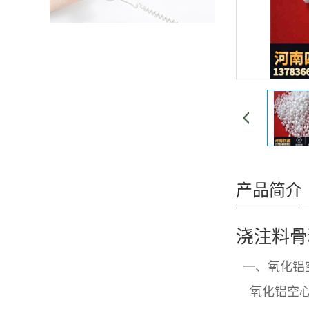
产品简介
浇注料
一、氧化铝
氧化铝空心