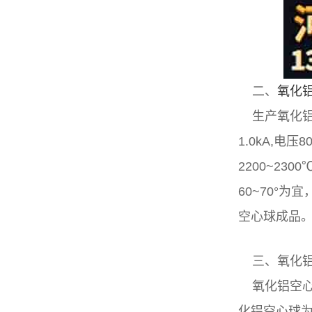
二、
氧化
生产氧化铝
1.0kA,
2200~2
60~70°
空心球成品
三、氧化铝
氧化铝空心球
化铝空心球为