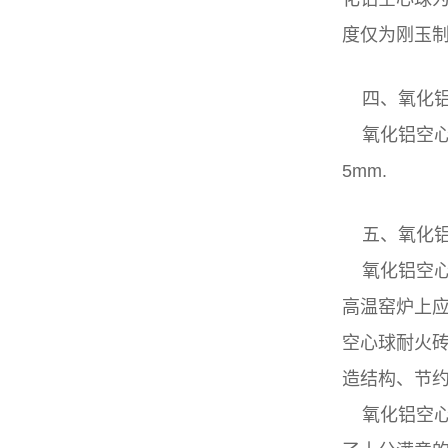
度仅为刚玉
四、氧化铝
氧化铝空心球有
5mm.
五、氧化铝
氧化铝空心
高温窑炉上
空心球耐火砖
造结构、节约
氧化铝空心