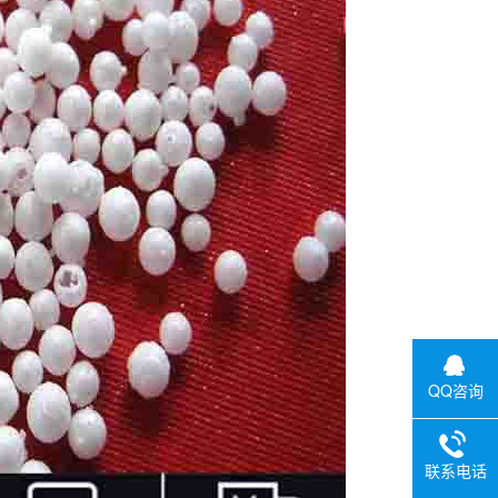
QQ咨询
联系电话